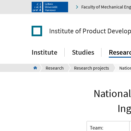
Faculty of Mechanical En
Institute of Product Devel
Institute
Studies
Resear
Research
Research projects
National
In
Team: