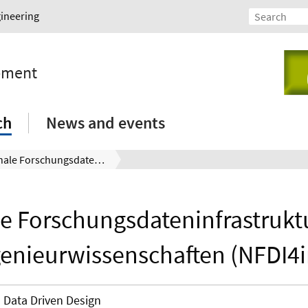
gineering
opment
ch
News and events
Nationale Forschungsdateninfrastruktur für die Ingenieurwissenschaften (NFDI4ing)
e Forschungsdateninfrastruktu
genieurwissenschaften (NFDI4i
Data Driven Design