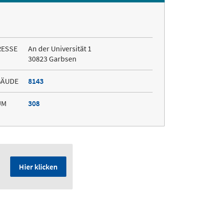
RESSE
An der Universität 1
30823 Garbsen
BÄUDE
8143
UM
308
Hier klicken