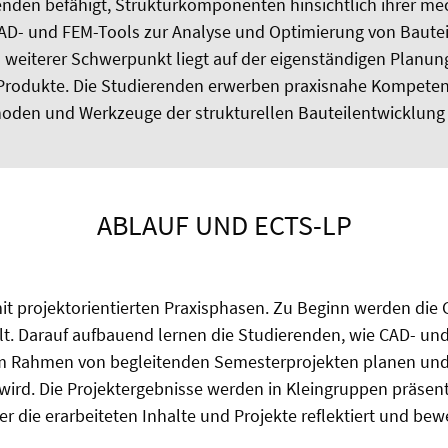
renden befähigt, Strukturkomponenten hinsichtlich ihrer 
AD- und FEM-Tools zur Analyse und Optimierung von Bautei
n weiterer Schwerpunkt liegt auf der eigenständigen Planu
er Produkte. Die Studierenden erwerben praxisnahe Kompete
thoden und Werkzeuge der strukturellen Bauteilentwicklun
ABLAUF UND ECTS-LP
mit projektorientierten Praxisphasen. Zu Beginn werden d
t. Darauf aufbauend lernen die Studierenden, wie CAD- u
 Im Rahmen von begleitenden Semesterprojekten planen und 
gt wird. Die Projektergebnisse werden in Kleingruppen präsen
r die erarbeiteten Inhalte und Projekte reflektiert und bew