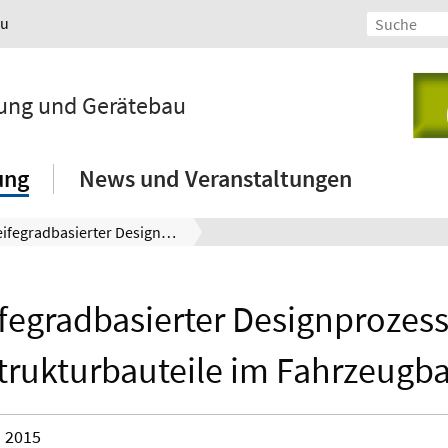
au
lung und Gerätebau
ung
News und Veranstaltungen
Reifegradbasierter Designprozess für Strukturbauteile im Fahrzeugbau
fegradbasierter Designprozess
trukturbauteile im Fahrzeugb
2015