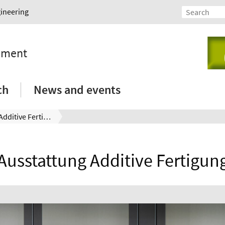
gineering
opment
ch
News and events
Ausstattung- Additive Fertigung
Ausstattung Additive Fertigun